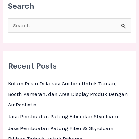
Search
S
e
a
r
Recent Posts
c
h
Kolam Resin Dekorasi Custom Untuk Taman,
f
Booth Pameran, dan Area Display Produk Dengan
o
Air Realistis
r
Jasa Pembuatan Patung Fiber dan Styrofoam
:
Jasa Pembuatan Patung Fiber & Styrofoam:
Pilihan Terbaik untuk Dekorasi