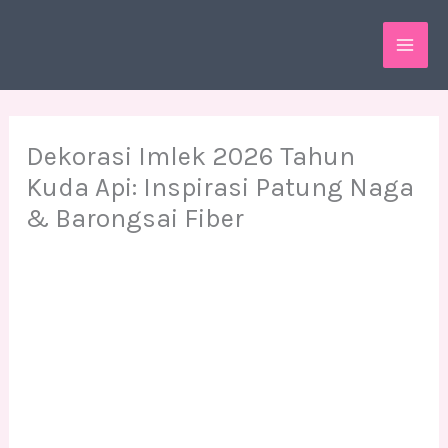
Skip
MAI
to
ME
content
Dekorasi Imlek 2026 Tahun
Kuda Api: Inspirasi Patung Naga
& Barongsai Fiber