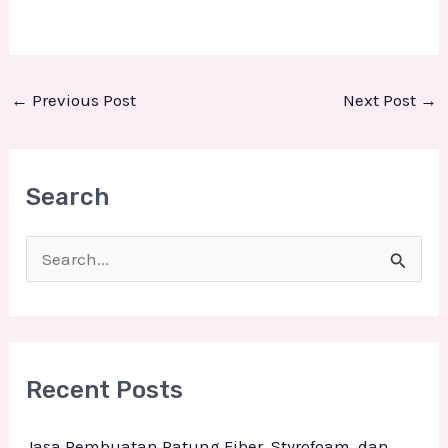
←
Previous Post
Next Post
→
Search
S
e
a
r
Recent Posts
c
h
Jasa Pembuatan Patung Fiber, Styrofoam, dan