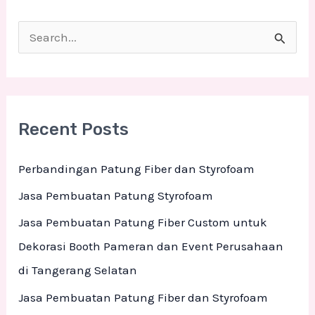
S
e
a
r
Recent Posts
c
h
Perbandingan Patung Fiber dan Styrofoam
f
Jasa Pembuatan Patung Styrofoam
o
Jasa Pembuatan Patung Fiber Custom untuk
r
Dekorasi Booth Pameran dan Event Perusahaan
:
di Tangerang Selatan
Jasa Pembuatan Patung Fiber dan Styrofoam