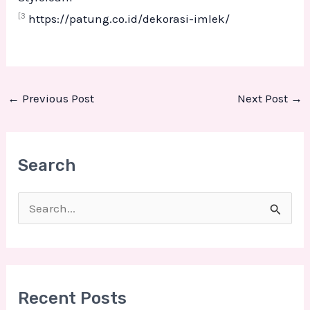
[3
https://patung.co.id/dekorasi-imlek/
←
Previous Post
Next Post
→
Search
S
e
a
r
Recent Posts
c