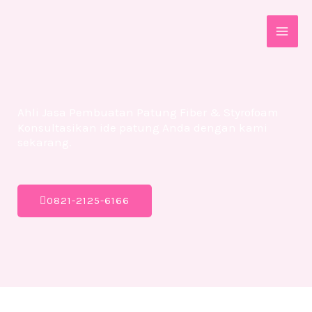
Skip
MAI
to
ME
content
Ahli Jasa Pembuatan Patung Fiber & Styrofoam
Konsultasikan ide patung Anda dengan kami
sekarang.
0821-2125-6166