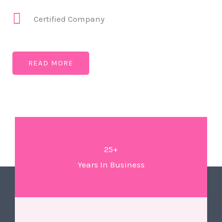
Certified Company
READ MORE
25+
Years In Business