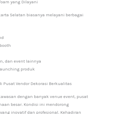
ofoam yang Dilayani
akarta Selatan biasanya melayani berbagai
nd
obooth
n, dan event lainnya
laaunching produk
 Pusat Vendor Dekorasi Berkualitas
 kawasan dengan banyak venue event, pusat
haan besar. Kondisi ini mendorong
ang inovatif dan profesional. Kehadiran