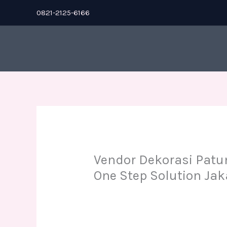
Skip
0821-2125-6166
to
content
Vendor Dekorasi Patu
One Step Solution Jak