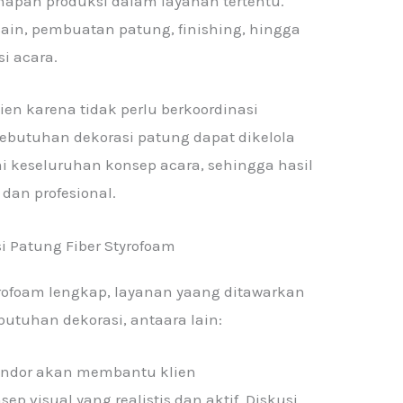
hapan produksi dalam layanan tertentu.
sain, pembuatan patung, finishing, hingga
si acara.
en karena tidak perlu berkoordinasi
butuhan dekorasi patung dapat dikelola
 keseluruhan konsep acara, sehingga hasil
, dan profesional.
i Patung Fiber Styrofoam
tyrofoam lengkap, layanan yaang ditawarkan
utuhan dekorasi, antaara lain:
endor akan membantu klien
 visual yang realistis dan aktif. Diskusi