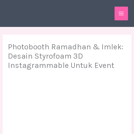
Skip
MAI
to
ME
content
Photobooth Ramadhan & Imlek:
Desain Styrofoam 3D
Instagrammable Untuk Event