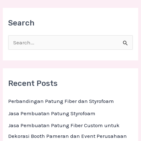
Search
S
e
a
r
Recent Posts
c
h
Perbandingan Patung Fiber dan Styrofoam
f
Jasa Pembuatan Patung Styrofoam
o
Jasa Pembuatan Patung Fiber Custom untuk
r
Dekorasi Booth Pameran dan Event Perusahaan
: