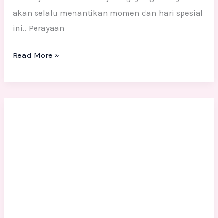
akan selalu menantikan momen dan hari spesial
ini.. Perayaan
Read More »
Proses
Pembuatan
Patung
Naga
Fiber
untuk
Dekorasi
Imlek: