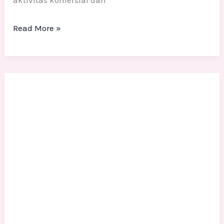
Read More »
Photobooth
Ramadhan
&
Imlek:
Desain
Styrofoam
3D
Instagrammable
Untuk
Event