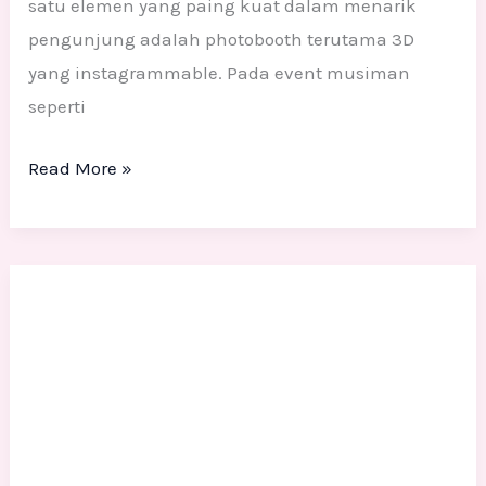
satu elemen yang paing kuat dalam menarik
pengunjung adalah photobooth terutama 3D
yang instagrammable. Pada event musiman
seperti
Read More »
Dekorasi
Imlek
2026
Tahun
Kuda
Api:
Inspirasi