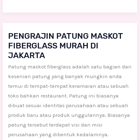
PENGRAJIN
PENGRAJIN PATUNG MASKOT
PATUNG
FIBERGLASS MURAH DI
MASKOT
JAKARTA
FIBERGLASS
MURAH
Patung maskot fiberglass adalah satu bagian dari
DI
kesenian patung yang banyak mungkin anda
JAKARTA
temui di tempat-tempat keramaian atau sebuah
toko bahkan restaurant. Patung ini biasanya
dibuat sesuai identitas perusahaan atau sebuah
produk baru atau produk unggulannya. Biasanya
patung tersebut terdapat visi dan misi
perusahaan yang dibentuk kedalamnya.