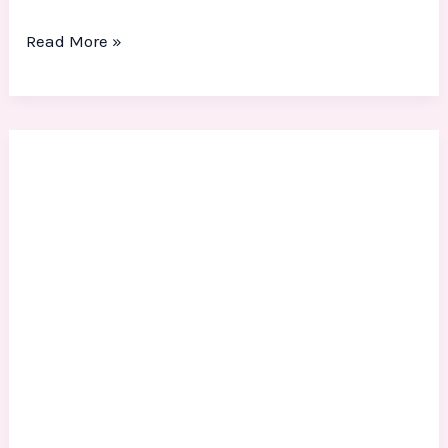
Read More »
Patung
Maskot
Perusahaan
Dari
Fiber:
Desain
Custom
Dengan
Detail