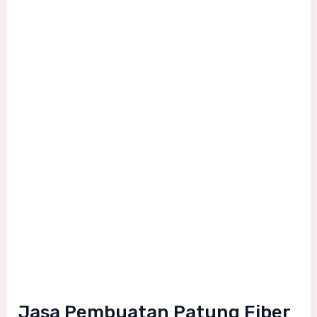
Perusahaan:
Tingkatkan
Branding
dengan
Patung
3D
yang
Unik
dan
Menarik
Jasa Pembuatan Patung Fiber