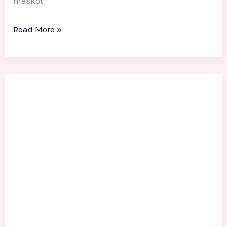
maskot
Read More »
Patung
Fiber
Fritto
Chicken