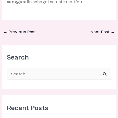
sanggaralle
sebagai solusi kreatifmu.
←
Previous Post
Next Post
→
Search
S
e
a
r
Recent Posts
c