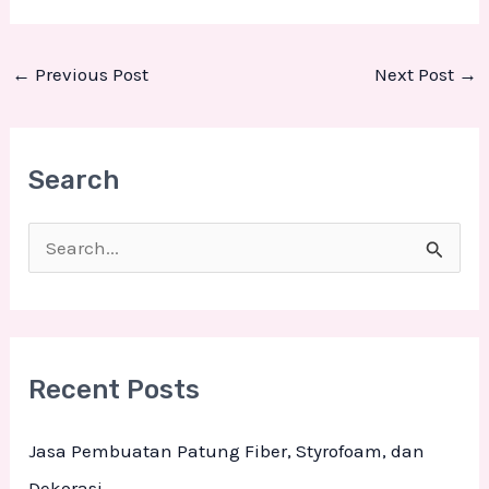
←
Previous Post
Next Post
→
Search
S
e
a
r
Recent Posts
c
h
Jasa Pembuatan Patung Fiber, Styrofoam, dan
f
Dekorasi