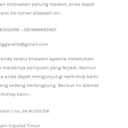
an embuatan patung maskot, anda dapat
mi ke nomer dibawah ini :
718302098 – 087886662457
anggaralle@gmail.com
 anda selalu khawatir apabila melakukan
 maraknya penipuan yang terjadi. Namun
rena anda dapat mengunjungi workshop kami
ang sedang berlangsung. Berikut ini alamat
rkshop kami :
alam 1 no. 24 Rt 001/04
gan-Ciputat Timur