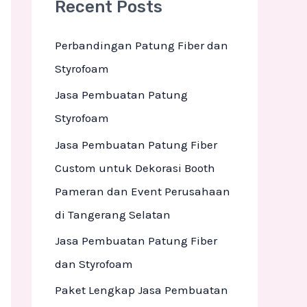
Recent Posts
c
h
Perbandingan Patung Fiber dan
f
Styrofoam
o
Jasa Pembuatan Patung
r
Styrofoam
:
Jasa Pembuatan Patung Fiber
Custom untuk Dekorasi Booth
Pameran dan Event Perusahaan
di Tangerang Selatan
Jasa Pembuatan Patung Fiber
dan Styrofoam
Paket Lengkap Jasa Pembuatan