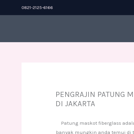
Skip
0821-2125-6166
to
content
PENGRAJIN PATUNG 
DI JAKARTA
Patung maskot fiberglass adal
banyak mungkin anda temui di 