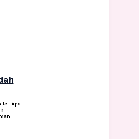
ndah
lle… Apa
an
iman