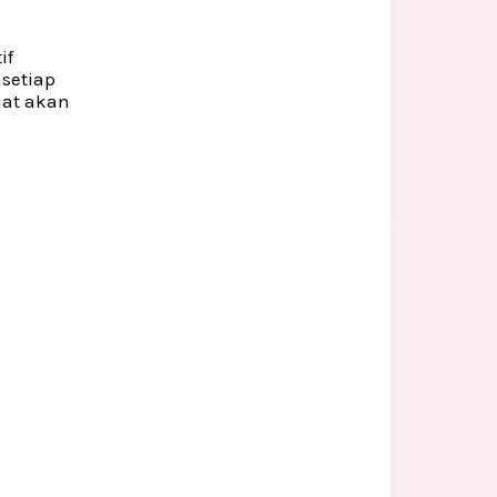
if
setiap
uat akan