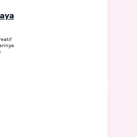
caya
eatif
arinya
s