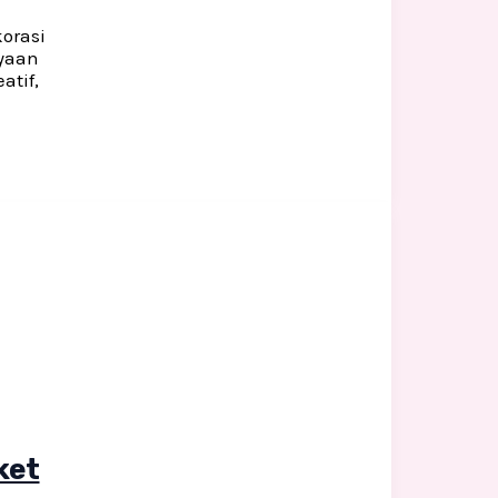
orasi
ayaan
atif,
ket