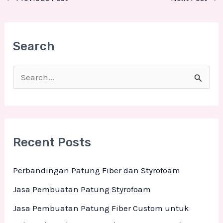
Search
S
e
a
r
Recent Posts
c
h
Perbandingan Patung Fiber dan Styrofoam
f
Jasa Pembuatan Patung Styrofoam
o
Jasa Pembuatan Patung Fiber Custom untuk
r