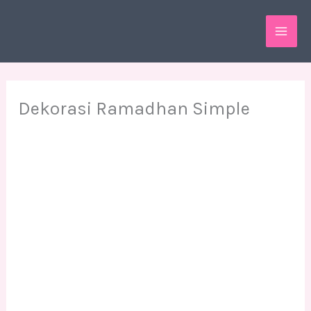
Skip
MAI
to
ME
content
Dekorasi Ramadhan Simple