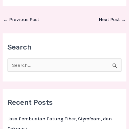
←
Previous Post
Next Post
→
Search
S
e
a
r
Recent Posts
c
h
Jasa Pembuatan Patung Fiber, Styrofoam, dan
f
Dekorasi