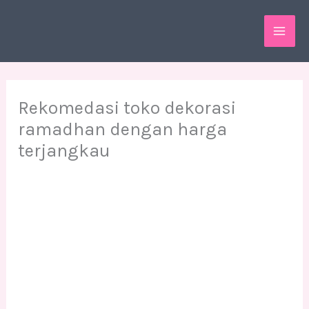
Skip
MAI
to
ME
content
Rekomedasi toko dekorasi
ramadhan dengan harga
terjangkau