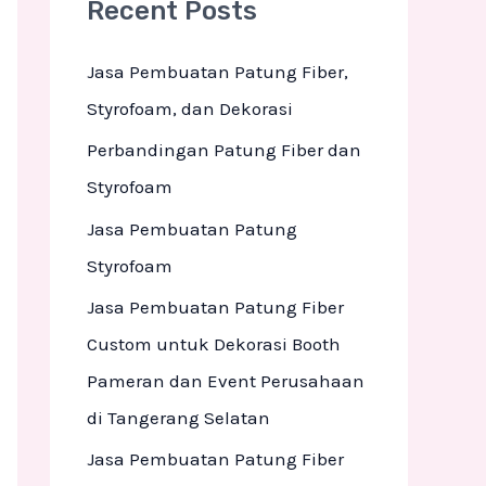
Recent Posts
c
h
Jasa Pembuatan Patung Fiber,
f
Styrofoam, dan Dekorasi
o
Perbandingan Patung Fiber dan
r
Styrofoam
:
Jasa Pembuatan Patung
Styrofoam
Jasa Pembuatan Patung Fiber
Custom untuk Dekorasi Booth
Pameran dan Event Perusahaan
di Tangerang Selatan
Jasa Pembuatan Patung Fiber