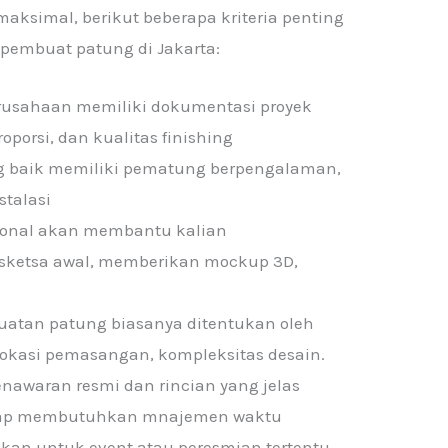
ksimal, berikut beberapa kriteria penting
pembuat patung di Jakarta:
 perusahaan memiliki dokumentasi proyek
oporsi, dan kualitas finishing
ng baik memiliki pematung berpengalaman,
stalasi
sional akan membantu kalian
ketsa awal, memberikan mockup 3D,
uatan patung biasanya ditentukan oleh
, lokasi pemasangan, kompleksitas desain.
nawaran resmi dan rincian yang jelas
tetap membutuhkan mnajemen waktu
nakan untuk event atau peresmian tertentu