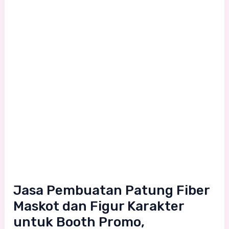
dan
Figur
Karakter
untuk
Booth
Promo,
Launching
Produk,
dan
Brand
Activation
Jasa Pembuatan Patung Fiber
Maskot dan Figur Karakter
untuk Booth Promo,