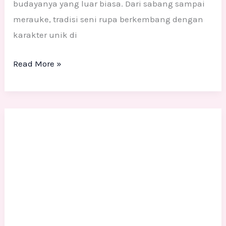
budayanya yang luar biasa. Dari sabang sampai
merauke, tradisi seni rupa berkembang dengan
karakter unik di
Read More »
Rekomendasi
perusahaan
jasa
pembuatan
patung
di
Jakarta