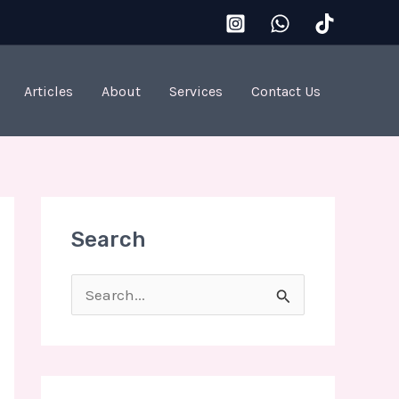
Articles
About
Services
Contact Us
Search
S
e
a
r