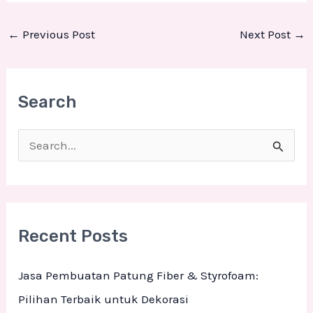
←
Previous Post
Next Post
→
Search
S
e
a
r
Recent Posts
c
h
Jasa Pembuatan Patung Fiber & Styrofoam:
f
Pilihan Terbaik untuk Dekorasi