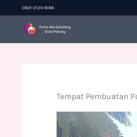
Skip
0821-2125-6166
to
content
Tempat Pembuatan P