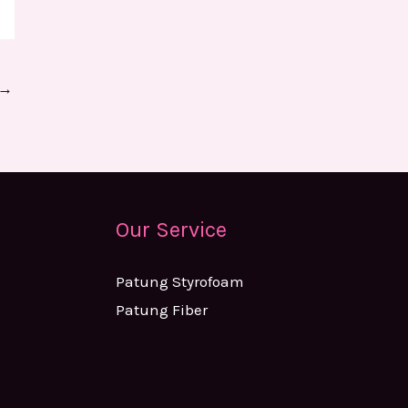
→
Our Service
Patung Styrofoam
Patung Fiber