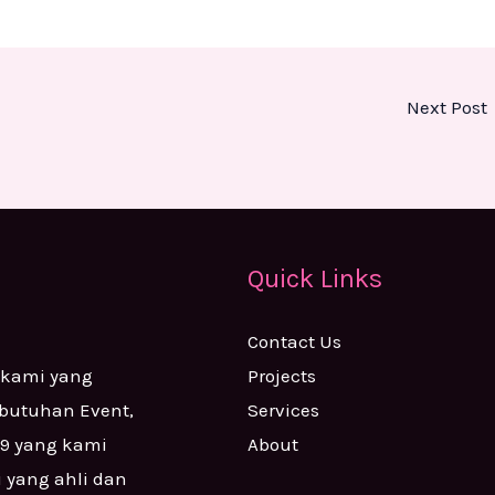
Next Post
Quick Links
Contact Us
Projects
 kami yang
Services
ebutuhan Event,
About
99 yang kami
i yang ahli dan