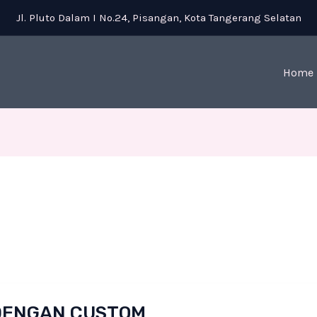
Jl. Pluto Dalam I No.24, Pisangan, Kota Tangerang Selatan
Home
DENGAN CUSTOM