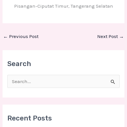
Pisangan-Ciputat Timur, Tangerang Selatan
←
Previous Post
Next Post
→
Search
S
e
a
r
Recent Posts
c