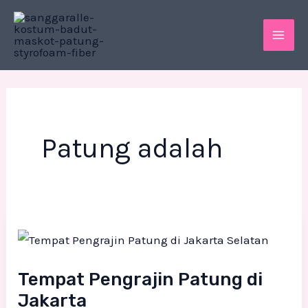
Skip
MAI
to
ME
content
Patung adalah
Tempat
Pengrajin
Patung
Tempat Pengrajin Patung di
di
Jakarta
Jakarta