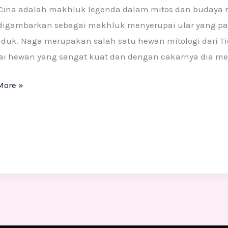
Cina adalah makhluk legenda dalam mitos dan budaya ra
rakat
digambarkan sebagai makhluk menyerupai ular yang panj
kok
nduk. Naga merupakan salah satu hewan mitologi dari 
ai hewan yang sangat kuat dan dengan cakarnya dia me
More »