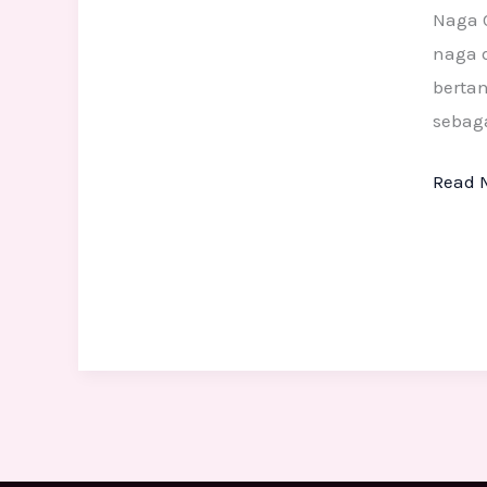
bagi
Naga 
masya
naga 
Tiong
berta
sebag
Read 