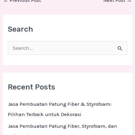
Search
S
e
a
r
Recent Posts
c
h
Jasa Pembuatan Patung Fiber & Styrofoam:
f
Pilihan Terbaik untuk Dekorasi
o
Jasa Pembuatan Patung Fiber, Styrofoam, dan
r