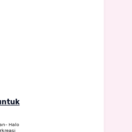
untuk
an- Halo
rkreasi