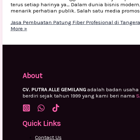
terus setiap harinya ya… Dalam dunia bisnis modern
menarik perhatian publik. Salah satu media promos
Jasa Pembuatan Patung Fiber Profesional di Tanger
More »
About
CV. PUTRA ALLE GEMILANG
adalah badan usaha 
berdiri sejak tahun 1999 yang kami beri nama
S
Quick Links
Contact Us