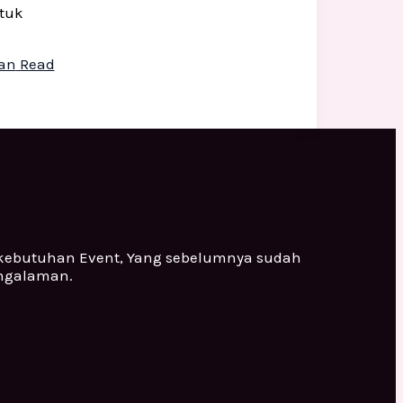
ntuk
aan
Read
 kebutuhan Event, Yang sebelumnya sudah
engalaman.