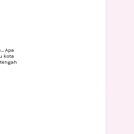
a… Apa
u kota
 tengah