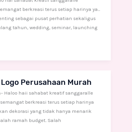
 hai sahabat kreatif sanggaralle
mangat berkreasi terus setiap harinya ya..
ting sebagai pusat perhatian sekaligus
ulang tahun, wedding, seminar, launching
 Logo Perusahaan Murah
Haloo haii sahabat kreatif sanggaralle
semangat berkreasi terus setiap harinya
hkan dekorasi yang tidak hanya menarik
adalah ramah budget. Salah