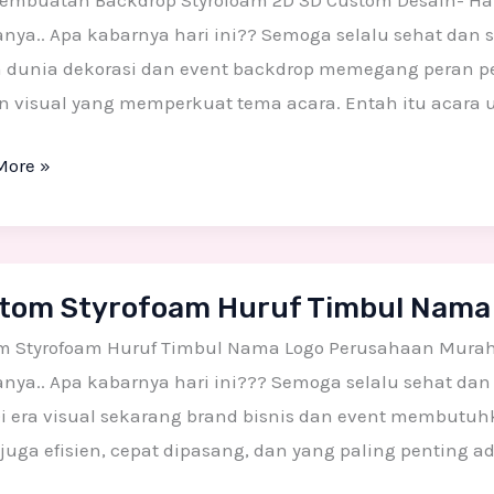
embuatan Backdrop Styrofoam 2D 3D Custom Desain- Halo
foam
ya.. Apa kabarnya hari ini?? Semoga selalu sehat dan se
 dunia dekorasi dan event backdrop memegang peran pen
n visual yang memperkuat tema acara. Entah itu acara 
m
More »
n
m
tom Styrofoam Huruf Timbul Nama
foam
m Styrofoam Huruf Timbul Nama Logo Perusahaan Murah- 
l
ya.. Apa kabarnya hari ini??? Semoga selalu sehat dan 
Di era visual sekarang brand bisnis dan event membutu
 juga efisien, cepat dipasang, dan yang paling penting 
ahaan