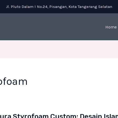
Jl. Pluto Dalam I No.24, Pisangan, Kota Tangerang Selatan
Home
rofoam
a
ura Styrofoam Custom: Desain Islam
foam