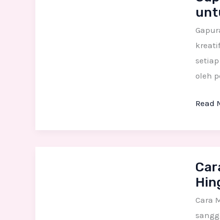
unt
Custo
Desai
Gapura
Islami
kreati
Tradis
setiap
&
oleh p
Moder
Read 
untuk
Berba
Event
Cara
Car
Memb
Hin
Dekora
Styro
Cara M
Proses
sangga