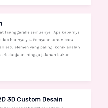
m
tif sanggaralle semuanya.. Apa kabarnya
etiap harinya ya.. Perayaan tahun baru
ah satu elemen yang paling ikonik adalah
perbelanjaan, hingga jalanan bukan
2D 3D Custom Desain