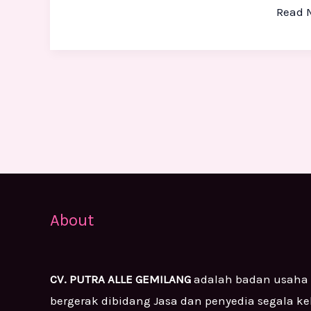
Read 
Mura
About
CV. PUTRA ALLE GEMILANG
adalah badan usaha
bergerak dibidang Jasa dan penyedia segala k