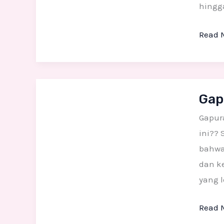
Desig
hingg
Cepat
Read 
Gapur
Gap
Imlek
Styro
Gapura
Custo
ini?? 
bahwa
dan k
yang l
Read 