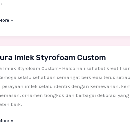
n
a
More »
a
ura Imlek Styrofoam Custom
foam
 Imlek Styrofoam Custom- Haloo haii sahabat kreatif s
m
Semoga selalu sehat dan semangat berkreasi terus setiap
 perayaan imlek selalu identik dengan kemewahan, ke
eemasan, ornamen tiongkok dan berbagai dekorasi ya
ebih baik.
More »