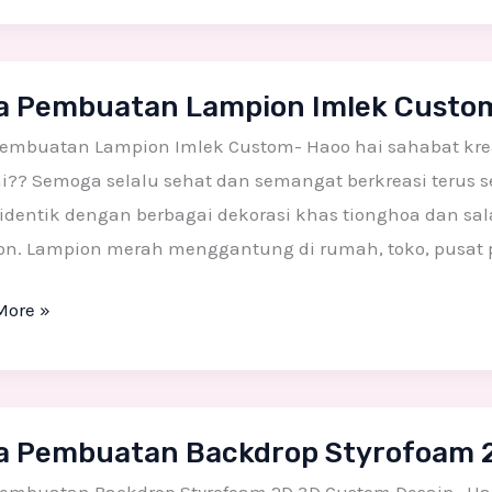
a Pembuatan Lampion Imlek Custo
uatan
on
Pembuatan Lampion Imlek Custom- Haoo hai sahabat krea
ni?? Semoga selalu sehat dan semangat berkreasi terus s
m
identik dengan berbagai dekorasi khas tionghoa dan sal
on. Lampion merah menggantung di rumah, toko, pusat 
More »
a Pembuatan Backdrop Styrofoam 
uatan
rop