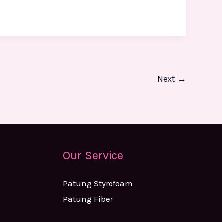
Next
→
Our Service
Patung Styrofoam
Patung Fiber