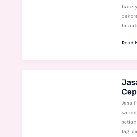
Pemb
harin
Desai
dekor
Hingg
brandi
Finish
Read 
Jasa
Jas
Pemb
Cep
Patun
Styro
Jasa P
Karakt
sangg
3D
setia
Custo
lagi s