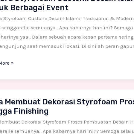
uk Berbagai Event
m:
n
 Styrofoam Custom: Desain Islami, Tradisional & Modern
,
f sanggaralle semuanya.. Apa kabarnya hari ini? Semoga
ional
 harinya yaa.. Dalam sebuah acara kesan pertama sering
engunjung saat memasuki lokasi. Di sinilah peran gapur
n
More »
gai
a Membuat Dekorasi Styrofoam Pro
uat
gga Finishing
si
foam
embuat Dekorasi Styrofoam Proses Pembuatan Desain Hin
ralle semuanya.. Apa kabarnya hari ini?? Semoga selalu