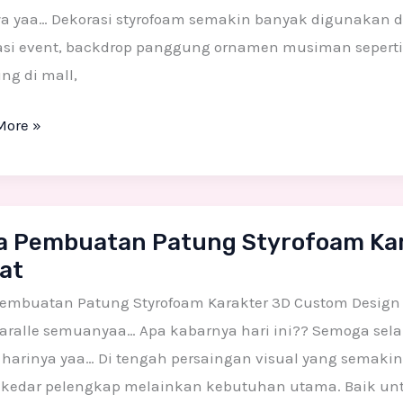
uatan
ya yaa… Dekorasi styrofoam semakin banyak digunakan d
n
asi event, backdrop panggung ornamen musiman sepert
a
ng di mall,
ing
More »
a Pembuatan Patung Styrofoam Kar
uatan
at
g
foam
embuatan Patung Styrofoam Karakter 3D Custom Design C
er
aralle semuanyaa… Apa kabarnya hari ini?? Semoga selal
p harinya yaa… Di tengah persaingan visual yang semaki
m
ekedar pelengkap melainkan kebutuhan utama. Baik untuk