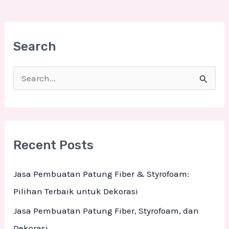
Search
S
e
a
r
Recent Posts
c
h
Jasa Pembuatan Patung Fiber & Styrofoam:
f
Pilihan Terbaik untuk Dekorasi
o
Jasa Pembuatan Patung Fiber, Styrofoam, dan
r
Dekorasi