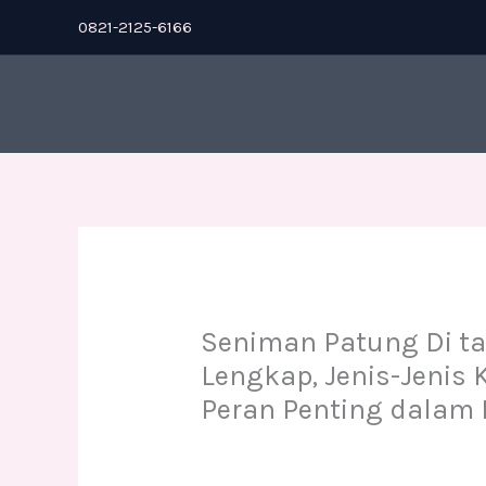
Skip
0821-2125-6166
to
content
Seniman Patung Di ta
Lengkap, Jenis-Jenis K
Peran Penting dalam 