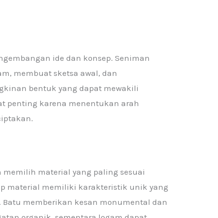
pengembangan ide dan konsep. Seniman
am, membuat sketsa awal, dan
gkinan bentuk yang dapat mewakili
at penting karena menentukan arah
ciptakan.
 memilih material yang paling sesuai
ap material memiliki karakteristik unik yang
a. Batu memberikan kesan monumental dan
atan organik, sementara logam dapat