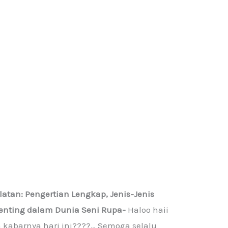
atan: Pengertian Lengkap, Jenis-Jenis
 Penting dalam Dunia Seni Rupa-
Haloo haii
 kabarnya hari ini????… Semoga selalu