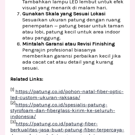
Tambahkan lampu LED lembut untuk efek
visual yang menarik di malam hari.
Gunakan Skala yang Sesuai Lokasi
Sesuaikan ukuran patung dengan ruang
penempatan — patung besar untuk taman
atau lobi, patung kecil untuk area indoor
atau panggung.
Mintalah Garansi atau Revisi Finishing
Pengrajin profesional biasanya
memberikan garansi perbaikan kecil jika
ada cacat cat atau detail yang kurang
sesuai.
Related Links:
[1]
https://patung.co.id/pohon-natal-fiber-optic-
led-custom-ukuran-raksasa/
[2]
https://patung.co.id/spesialis-patung-
styrofoam-dan-fiberglass-kirim-ke-seluruh-
indonesia/
[3]
https://patung.co.id/patung-fiber-
berkualitas-jasa-buat-patung-fiber-terpercaya-