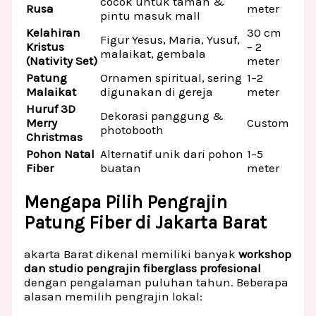
cocok untuk taman &
Rusa
meter
pintu masuk mall
Kelahiran
30 cm
Figur Yesus, Maria, Yusuf,
Kristus
– 2
malaikat, gembala
(Nativity Set)
meter
Patung
Ornamen spiritual, sering
1–2
Malaikat
digunakan di gereja
meter
Huruf 3D
Dekorasi panggung &
Merry
Custom
photobooth
Christmas
Pohon Natal
Alternatif unik dari pohon
1–5
Fiber
buatan
meter
Mengapa Pilih Pengrajin
Patung Fiber di Jakarta Barat
akarta Barat dikenal memiliki banyak
workshop
dan studio pengrajin fiberglass profesional
dengan pengalaman puluhan tahun. Beberapa
alasan memilih pengrajin lokal: