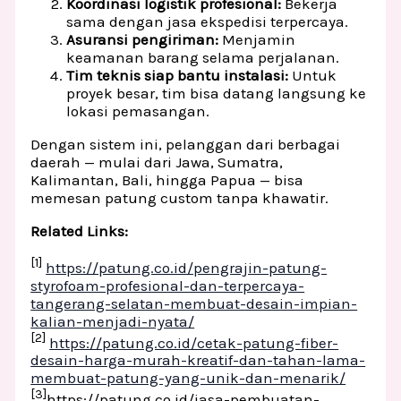
Koordinasi logistik profesional:
Bekerja
sama dengan jasa ekspedisi terpercaya.
Asuransi pengiriman:
Menjamin
keamanan barang selama perjalanan.
Tim teknis siap bantu instalasi:
Untuk
proyek besar, tim bisa datang langsung ke
lokasi pemasangan.
Dengan sistem ini, pelanggan dari berbagai
daerah — mulai dari Jawa, Sumatra,
Kalimantan, Bali, hingga Papua — bisa
memesan patung custom tanpa khawatir.
Related Links:
[1]
https://patung.co.id/pengrajin-patung-
styrofoam-profesional-dan-terpercaya-
tangerang-selatan-membuat-desain-impian-
kalian-menjadi-nyata/
[2]
https://patung.co.id/cetak-patung-fiber-
desain-harga-murah-kreatif-dan-tahan-lama-
membuat-patung-yang-unik-dan-menarik/
[3]
https://patung.co.id/jasa-pembuatan-