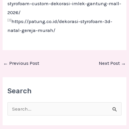
styrofoam-custom-dekorasi-imlek-gantung-mall-
2026/
[3]
https://patung.co.id/dekorasi-styrofoam-3d-
natal-gereja-murah/
←
Previous Post
Next Post
→
Search
S
e