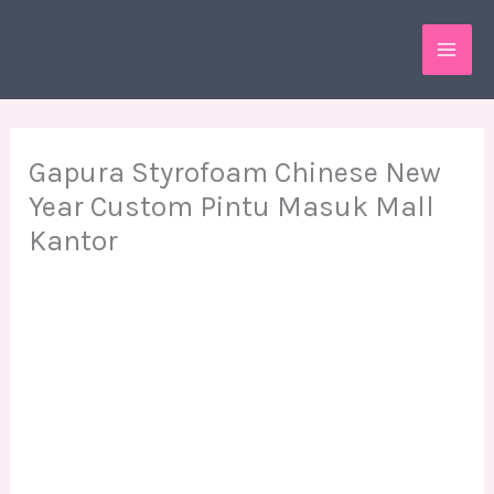
Skip
MAI
to
ME
content
Gapura Styrofoam Chinese New
Year Custom Pintu Masuk Mall
Kantor