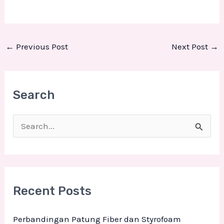
←
Previous Post
Next Post
→
Search
S
e
a
r
Recent Posts
c
h
Perbandingan Patung Fiber dan Styrofoam