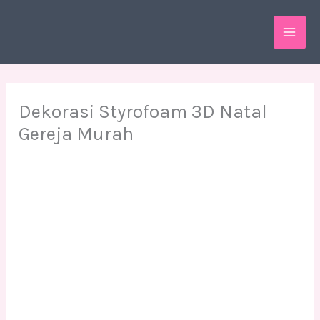
Skip
MAI
to
ME
content
Dekorasi Styrofoam 3D Natal
Gereja Murah