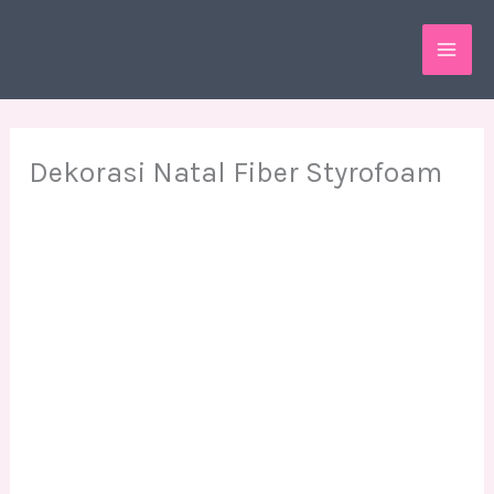
Skip
MAI
to
ME
content
Dekorasi Natal Fiber Styrofoam