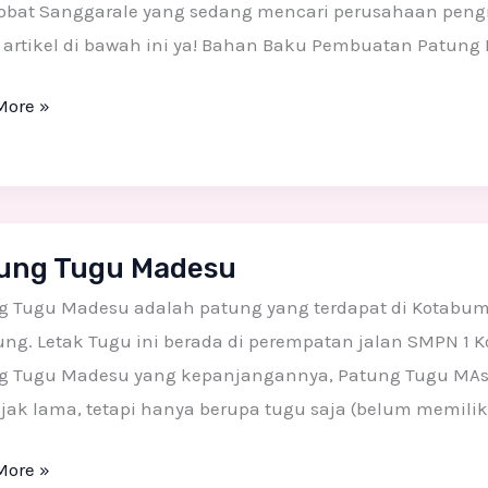
sobat Sanggarale yang sedang mencari perusahaan pengr
artikel di bawah ini ya! Bahan Baku Pembuatan Patung F
More »
g
ung Tugu Madesu
su
g Tugu Madesu adalah patung yang terdapat di Kotabumi
g. Letak Tugu ini berada di perempatan jalan SMPN 1 K
g Tugu Madesu yang kepanjangannya, Patung Tugu MAs
jak lama, tetapi hanya berupa tugu saja (belum memili
More »