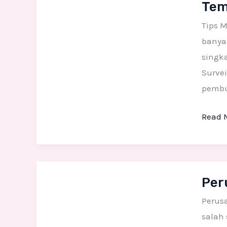
Tem
Pemb
Patun
Tips 
banya
singka
Surve
pemb
Read 
Perus
Per
Pengra
Patun
Perus
Fiber
salah 