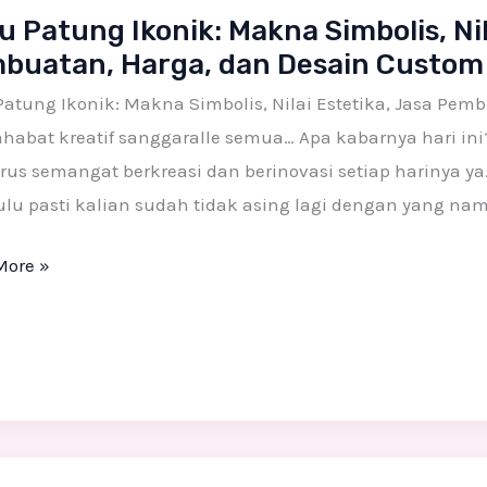
 Patung Ikonik: Makna Simbolis, Nil
g
buatan, Harga, dan Desain Custom
:
a
atung Ikonik: Makna Simbolis, Nilai Estetika, Jasa Pem
is,
ahabat kreatif sanggaralle semua… Apa kabarnya hari i
rus semangat berkreasi dan berinovasi setiap harinya ya
ka,
ulu pasti kalian sudah tidak asing lagi dengan yang nam
More »
atan,
,
n
m
t