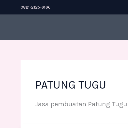
Skip
0821-2125-6166
to
content
PATUNG TUGU
Jasa pembuatan Patung Tugu 