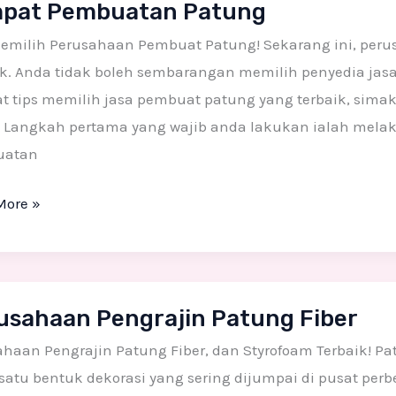
pat Pembuatan Patung
uatan
g
Memilih Perusahaan Pembuat Patung! Sekarang ini, peru
k. Anda tidak boleh sembarangan memilih penyedia jasa 
t tips memilih jasa pembuat patung yang terbaik, sima
i Langkah pertama yang wajib anda lakukan ialah melak
uatan
More »
ahaan
usahaan Pengrajin Patung Fiber
jin
g
ahaan Pengrajin Patung Fiber, dan Styrofoam Terbaik! 
satu bentuk dekorasi yang sering dijumpai di pusat perb