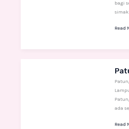
bagi 
simak 
Read 
Patun
Pat
Tugu
Made
Patun
Lampun
Patun
ada se
Read 