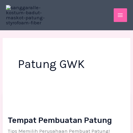
Skip
MAI
to
ME
content
Patung GWK
Tempat
Pembuatan
Patung
Tempat Pembuatan Patung
Tips Memilih Perusahaan Pembuat Patung!