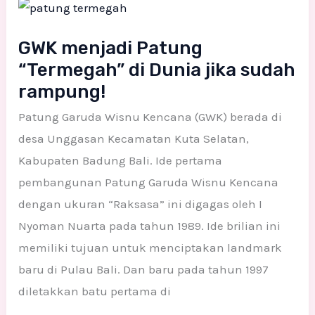
menjadi
Patung
GWK menjadi Patung
“Termegah”
“Termegah” di Dunia jika sudah
di
rampung!
Dunia
Patung Garuda Wisnu Kencana (GWK) berada di
jika
desa Unggasan Kecamatan Kuta Selatan,
sudah
Kabupaten Badung Bali. Ide pertama
rampung!
pembangunan Patung Garuda Wisnu Kencana
dengan ukuran “Raksasa” ini digagas oleh I
Nyoman Nuarta pada tahun 1989. Ide brilian ini
memiliki tujuan untuk menciptakan landmark
baru di Pulau Bali. Dan baru pada tahun 1997
diletakkan batu pertama di