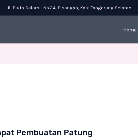
Jl. Pluto Dalam I No.24, Pisangan, Kota Tangerang Selatan
Home
t
pat Pembuatan Patung
uatan