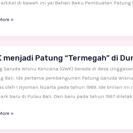
artikel di bawah ini ya! Bahan Baku Pembuatan Patung F
More »
 menjadi Patung “Termegah” di Dun
di
g
g Garuda Wisnu Kencana (GWK) berada di desa Unggasa
egah”
g Bali. Ide pertama pembangunan Patung Garuda Wisnu
s oleh I Nyoman Nuarta pada tahun 1989. Ide brilian in
rk baru di Pulau Bali. Dan baru pada tahun 1997 dileta
More »
ng!