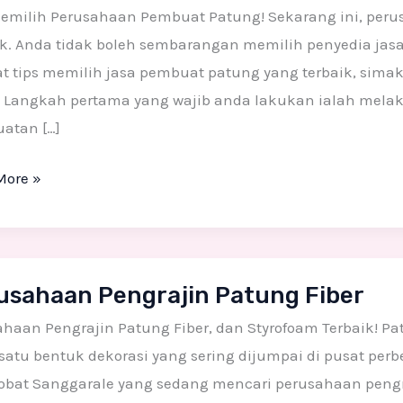
g
Memilih Perusahaan Pembuat Patung! Sekarang ini, peru
k. Anda tidak boleh sembarangan memilih penyedia jasa 
t tips memilih jasa pembuat patung yang terbaik, sima
i Langkah pertama yang wajib anda lakukan ialah melak
atan […]
More »
ahaan
usahaan Pengrajin Patung Fiber
jin
g
ahaan Pengrajin Patung Fiber, dan Styrofoam Terbaik! 
satu bentuk dekorasi yang sering dijumpai di pusat perb
sobat Sanggarale yang sedang mencari perusahaan pengr