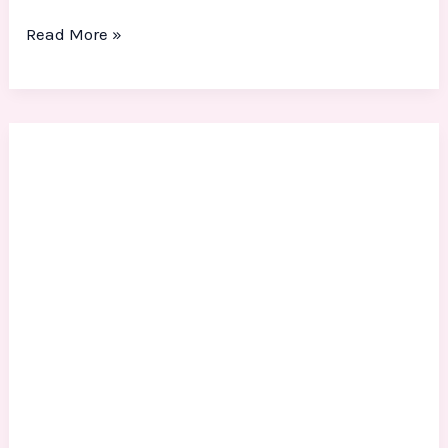
Read More »
Patung
Manusia
Salju
(Snowman)
Fiber
Untuk
Outdoor