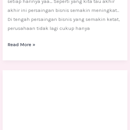
setiap harinya yaa… Seperti yang kita tau akhir
akhir ini persaingan bisnis semakin meningkat..
Di tengah persaingan bisnis yang semakin ketat,
perusahaan tidak lagi cukup hanya
Read More »
Pengrajin
Patung
Fiber
Profesional
Jakarta
Barat
Tangerang