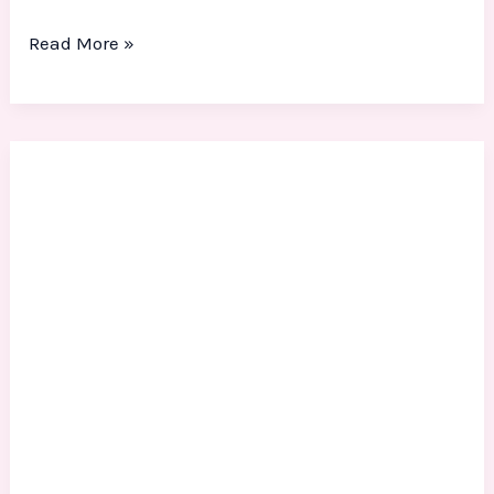
Read More »
Vendor
Patung
Fiberglass
Untuk
Event
Kantor
Hotel
Mall
Jakarta
Besar