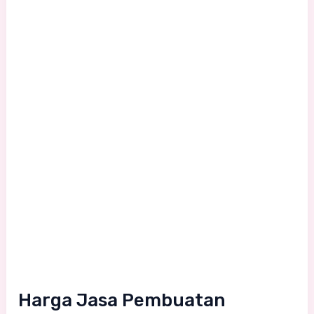
Styrofoam
per
meter
2026
Estimasi
Budget
Harga Jasa Pembuatan