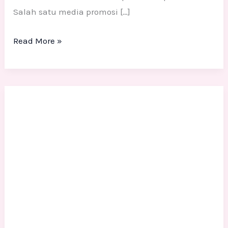
Salah satu media promosi […]
Read More »
Dekorasi
Imlek
2026
Tahun
Kuda
Api:
Inspirasi
Patung
Naga