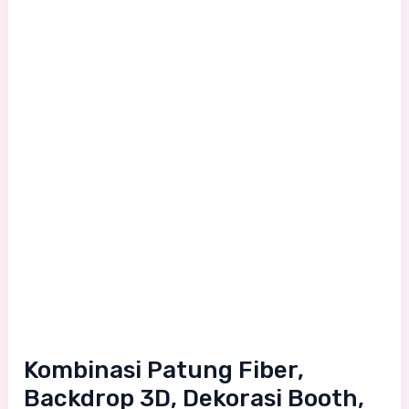
Dekorasi
Booth,
dan
Kolam
Resin
untuk
Konsep
Event
Bertema
Modern
Instagrammable
Kombinasi Patung Fiber,
Backdrop 3D, Dekorasi Booth,