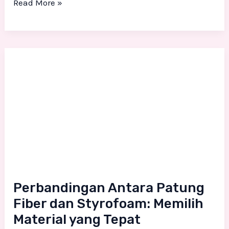
Read More »
Perbandingan
Antara
Patung
Fiber
dan
Styrofoam:
Memilih
Material
yang
Perbandingan Antara Patung
Tepat
Fiber dan Styrofoam: Memilih
Material yang Tepat