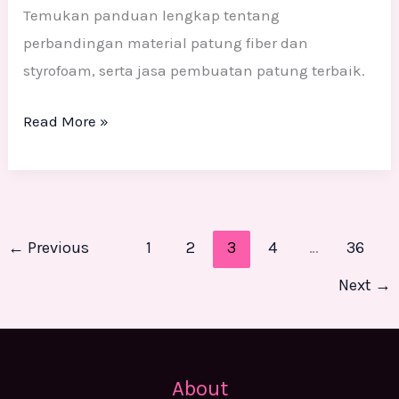
Temukan panduan lengkap tentang
perbandingan material patung fiber dan
styrofoam, serta jasa pembuatan patung terbaik.
Read More »
←
Previous
1
2
3
4
…
36
Next
→
About