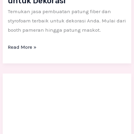
untuk Dekorasi
Temukan jasa pembuatan patung fiber dan
styrofoam terbaik untuk dekorasi Anda. Mulai dari
booth pameran hingga patung maskot.
Read More »
Jasa
Pembuatan
Patung
Fiber
Maskot
dan
Figur