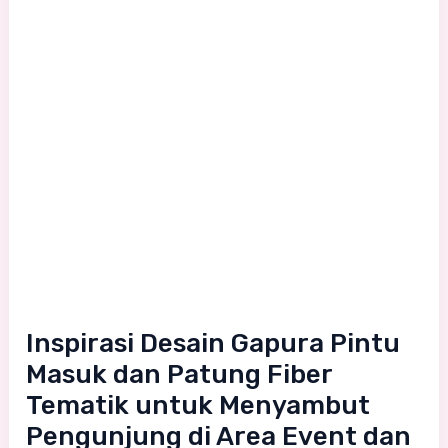
Desain
Gapura
Pintu
Masuk
dan
Patung
Fiber
Tematik
untuk
Menyambut
Pengunjung
Inspirasi Desain Gapura Pintu
di
Masuk dan Patung Fiber
Area
Tematik untuk Menyambut
Event
Pengunjung di Area Event dan