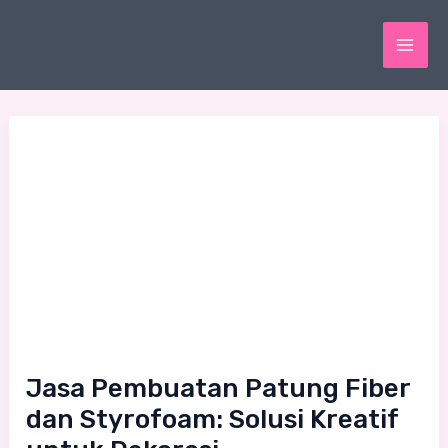
Skip
MAI
to
ME
content
Jasa
Pembuatan
Patung
Fiber
dan
Styrofoam:
Solusi
Kreatif
untuk
Jasa Pembuatan Patung Fiber
Dekorasi
dan Styrofoam: Solusi Kreatif