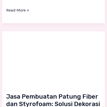
Read More »
Jasa
Pembuatan
Patung
Fiber
dan
Styrofoam:
Solusi
Dekorasi
Unik
Jasa Pembuatan Patung Fiber
dan Styrofoam: Solusi Dekorasi