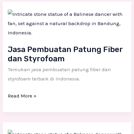
Jasa
Pembuatan
Patung
Fiber
dan
Jasa Pembuatan Patung Fiber
Styrofoam
dan Styrofoam
Temukan jasa pembuatan patung fiber dan
styrofoam terbaik di Indonesia.
Read More »
Jasa