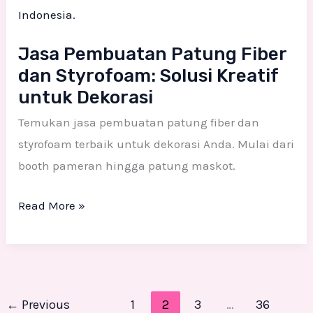
Fiber
dan
Jasa Pembuatan Patung Fiber
Styrofoam:
dan Styrofoam: Solusi Kreatif
Solusi
untuk Dekorasi
Kreatif
Temukan jasa pembuatan patung fiber dan
untuk
styrofoam terbaik untuk dekorasi Anda. Mulai dari
Dekorasi
booth pameran hingga patung maskot.
Read More »
←
Previous
1
2
3
…
36