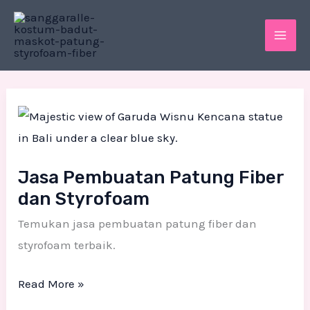
Skip
MAI
to
ME
content
Jasa
Pembuatan
Patung
Fiber
Jasa Pembuatan Patung Fiber
dan
dan Styrofoam
Styrofoam
Temukan jasa pembuatan patung fiber dan
styrofoam terbaik.
Read More »