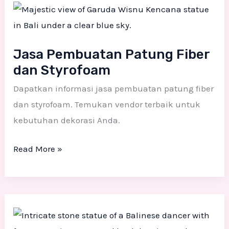
Pembuatan
Patung
Fiber
Jasa Pembuatan Patung Fiber
dan
dan Styrofoam
Styrofoam
Dapatkan informasi jasa pembuatan patung fiber
dan styrofoam. Temukan vendor terbaik untuk
kebutuhan dekorasi Anda.
Read More »
Jasa
Pembuatan