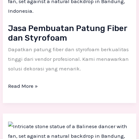
Patung
Fiber
dan
Jasa Pembuatan Patung Fiber
Styrofoam
dan Styrofoam
Dapatkan patung fiber dan styrofoam berkualitas
tinggi dari vendor profesional. Kami menawarkan
solusi dekorasi yang menarik.
Read More »
Jasa
Pembuatan
Patung