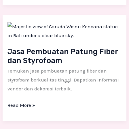
Jasa
Pembuatan
Patung
Fiber
Jasa Pembuatan Patung Fiber
dan
dan Styrofoam
Styrofoam
Temukan jasa pembuatan patung fiber dan
styrofoam berkualitas tinggi. Dapatkan informasi
vendor dan dekorasi terbaik.
Read More »