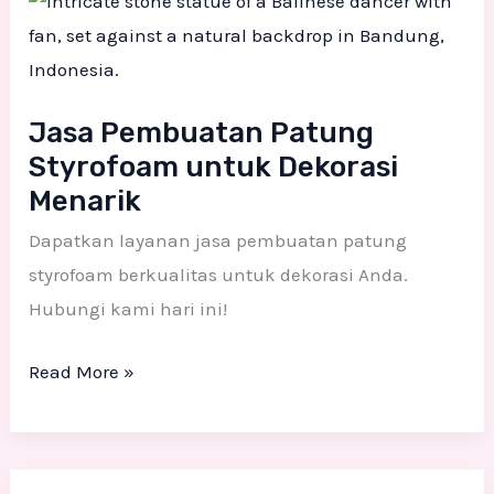
Pembuatan
Patung
Styrofoam
untuk
Jasa Pembuatan Patung
Dekorasi
Styrofoam untuk Dekorasi
Menarik
Menarik
Dapatkan layanan jasa pembuatan patung
styrofoam berkualitas untuk dekorasi Anda.
Hubungi kami hari ini!
Read More »
Jasa