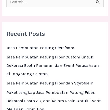
S
e
a
r
Recent Posts
c
h
Jasa Pembuatan Patung Styrofoam
f
Jasa Pembuatan Patung Fiber Custom untuk
o
Dekorasi Booth Pameran dan Event Perusahaan
r
di Tangerang Selatan
:
Jasa Pembuatan Patung Fiber dan Styrofoam
Paket Lengkap Jasa Pembuatan Patung Fiber,
Dekorasi Booth 3D, dan Kolam Resin untuk Event
Mall dan Exhibition