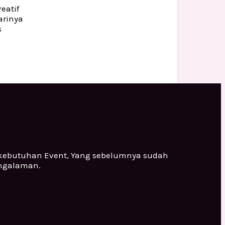
eatif
arinya
s
 kebutuhan Event, Yang sebelumnya sudah
engalaman.