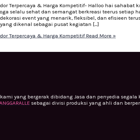
or Terpercaya & Harga Kompetitif- Halloo hai sahabat kr
ga selalu sehat dan semangat berkreasi teerus setiap h
korasi event yang menarik, fleksibel, dan efisieen teru
ang dikenal sebagai pusat kegiatan […]
dor Terpercaya & Harga Kompetitif
Read More »
kami yang bergerak dibidang Jasa dan penyedia segala
ANGGARALLE
sebagai divisi produksi yang ahli dan berp