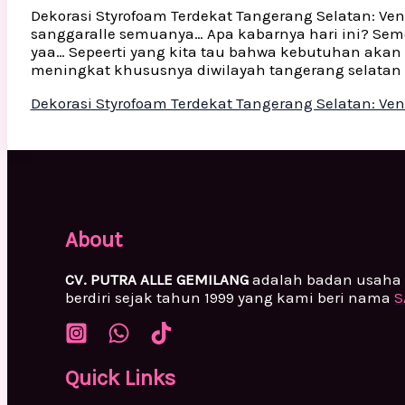
Dekorasi Styrofoam Terdekat Tangerang Selatan: Vend
sanggaralle semuanya… Apa kabarnya hari ini? Semo
yaa… Sepeerti yang kita tau bahwa kebutuhan akan de
meningkat khususnya diwilayah tangerang selatan y
Dekorasi Styrofoam Terdekat Tangerang Selatan: Ven
About
CV. PUTRA ALLE GEMILANG
adalah badan usaha 
berdiri sejak tahun 1999 yang kami beri nama
S
Quick Links