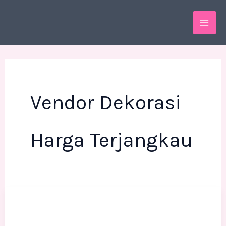
Skip
MAI
to
ME
content
Vendor Dekorasi
Harga Terjangkau
Vendor
Dekorasi
Ramadhan