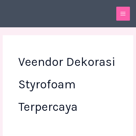
Skip
MAI
to
ME
content
Veendor Dekorasi
Styrofoam
Terpercaya