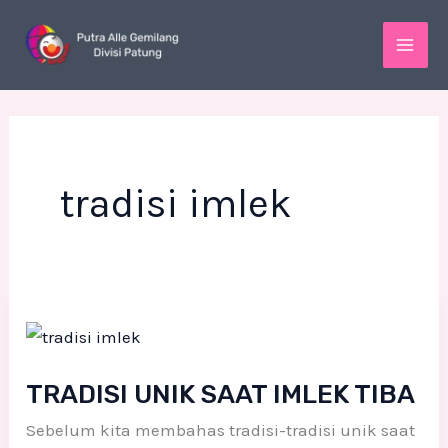
Skip
MAI
to
ME
content
tradisi imlek
TRADISI
UNIK
SAAT
TRADISI UNIK SAAT IMLEK TIBA
IMLEK
Sebelum kita membahas tradisi-tradisi unik saat
TIBA