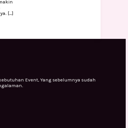
emakin
a
a. […]
 kebutuhan Event, Yang sebelumnya sudah
engalaman.