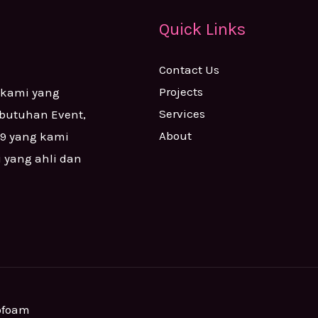
Quick Links
Contact Us
Projects
 kami yang
Services
ebutuhan Event,
About
99 yang kami
i yang ahli dan
ofoam