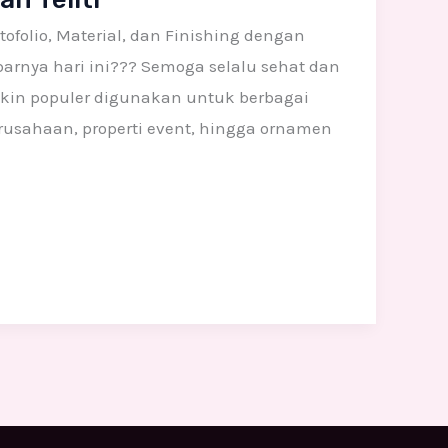
ofolio, Material, dan Finishing dengan
barnya hari ini??? Semoga selalu sehat dan
makin populer digunakan untuk berbagai
perusahaan, properti event, hingga ornamen