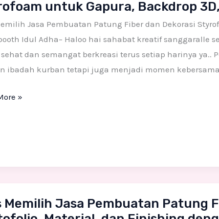
rofoam untuk Gapura, Backdrop 3D,
uatan
Memilih Jasa Pembuatan Patung Fiber dan Dekorasi Styro
g
ooth Idul Adha– Haloo hai sahabat kreatif sanggaralle
 sehat dan semangat berkreasi terus setiap harinya ya.. 
n ibadah kurban tetapi juga menjadi momen kebersamaa
si
More »
foam
a,
rop
booth
s Memilih Jasa Pembuatan Patung F
ih
ofolio, Material, dan Finishing deng