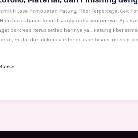
uatan
emilih Jasa Pembuatan Patung Fiber Terpercaya: Cek Port
g
- Halo hai sahabat kreatif sanggaralle semuanya… Apa ka
at berkreasi terus setiap harinya ya… Patung fiber se
caya:
han, mulai dari dekorasi interior, ikon bisnis, maskot 
n
lio,
More »
al,
ing
n