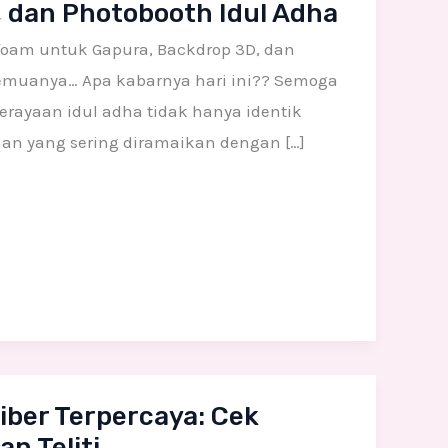
 dan Photobooth Idul Adha
foam untuk Gapura, Backdrop 3D, dan
 semuanya… Apa kabarnya hari ini?? Semoga
Perayaan idul adha tidak hanya identik
n yang sering diramaikan dengan […]
iber Terpercaya: Cek
an Teliti