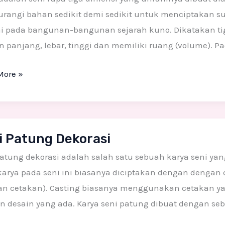
angi bahan sedikit demi sedikit untuk menciptakan suat
i pada bangunan-bangunan sejarah kuno. Dikatakan tiga
n panjang, lebar, tinggi dan memiliki ruang (volume).
uat
More »
si
i Patung Dekorasi
g
si
atung dekorasi adalah salah satu sebuah karya seni yan
karya pada seni ini biasanya diciptakan dengan dengan
an cetakan). Casting biasanya menggunakan cetakan yang
n desain yang ada. Karya seni patung dibuat dengan se