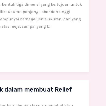
erbentuk tiga dimensi yang bertujuan untuk
iki ukuran panjang, lebar dan tinggi
mempunyai berbagai jenis ukuran, dari yang
atas meja, sampai yang […]
ik dalam membuat Relief
iatas batu dengan teknik memahat atau