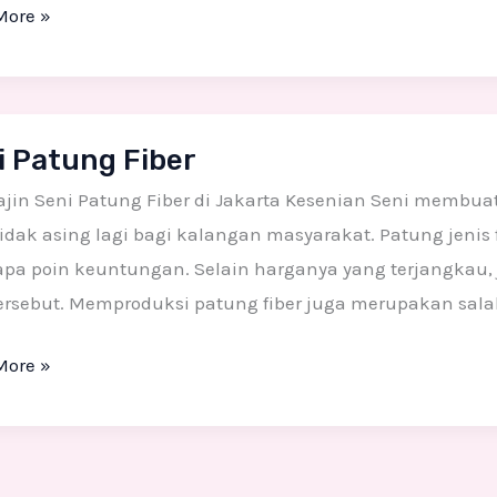
More »
i Patung Fiber
g
jin Seni Patung Fiber di Jakarta Kesenian Seni membua
idak asing lagi bagi kalangan masyarakat. Patung jenis 
apa poin keuntungan. Selain harganya yang terjangkau
tersebut. Memproduksi patung fiber juga merupakan sala
More »