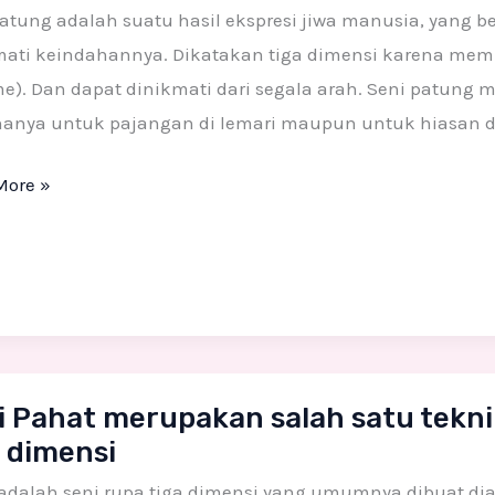
rtian
atung adalah suatu hasil ekspresi jiwa manusia, yang b
ati keindahannya. Dikatakan tiga dimensi karena memil
e). Dan dapat dinikmati dari segala arah. Seni patung 
g?
 hanya untuk pajangan di lemari maupun untuk hiasan di
More »
i Pahat merupakan salah satu tekn
a dimensi
pakan
f adalah seni rupa tiga dimensi yang umumnya dibuat d