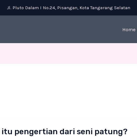
Jl. Pluto Dalam I No.24, Pisangan, Kota Tangerang Selatan
Home
 itu pengertian dari seni patung?