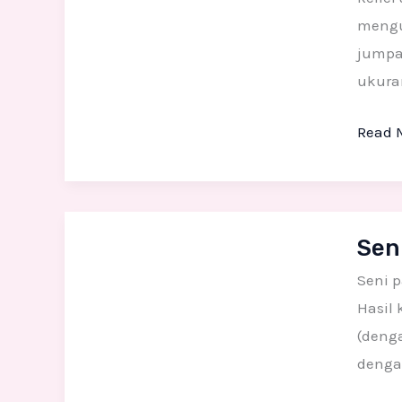
satu
mengur
teknik
jumpa
dalam
ukura
memb
Read 
Relief
tiga
dimen
Seni
Sen
Patun
Dekora
Seni p
Hasil 
(deng
denga