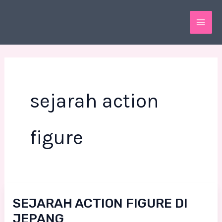
Skip
MAI
to
ME
content
sejarah action
figure
SEJARAH
SEJARAH ACTION FIGURE DI
ACTION
JEPANG
FIGURE